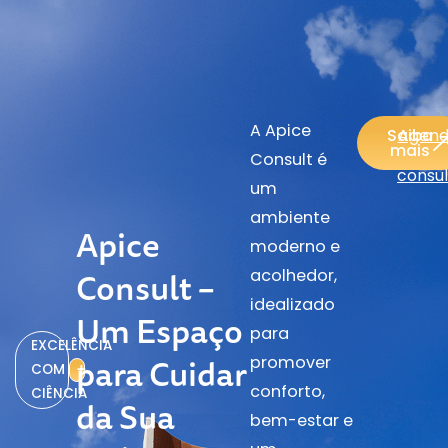
A Apice
Saiba
Agend
mais
Consult é
consu
um
ambiente
Apice
moderno e
acolhedor,
Consult –
idealizado
Um Espaço
para
EXCELÊNCIA
para Cuidar
promover
COM
+
conforto,
CIÊNCIA
da Sua
bem-estar e