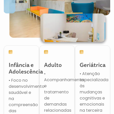
Infância e
Adulto
Geriátrica
Adolescência
•
• Atenção
Acompanhamento
especializada
• Foco no
e
às
desenvolvimento
tratamento
mudanças
saudável e
de
cognitivas e
na
demandas
emocionais
compreensão
relacionadas
na terceira
das