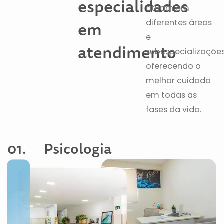
especialidades
atuam em
diferentes áreas
em
e
atendimento
subespecializações
oferecendo o
melhor cuidado
em todas as
fases da vida.
01. Psicologia