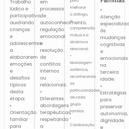
Famílias
para
Trabalho
em
melhorar
lúdico e
processos
•
o diálogo,
participativo,
de
Atenção
a
auxiliando
autoconhecimento,
especializa
compreensão
crianças
regulação
às
mútua e a
e
emocional
mudanças
dinâmica
adolescentes
e
cognitivas
relacional;
a
resolução
e
•
elaborarem
de
emocionais
Abordagem
emoções
conflitos
na
sistêmica,
e
internos
terceira
reconhecendo
desafios
ou
idade;
as
típicos
relacionais;
•
particularidades
desta
•
Estratégias
de cada
etapa;
Diferentes
para
grupo
•
abordagens
preservar
familiar;
Orientação
terapêuticas,
autonomia,
•
familiar
respeitando
dignidade
Colaboração
para
a
e