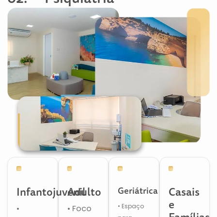
Infantojuvenil
Adulto
Geriátrica
Casais
e
• Espaço
•
• Foco