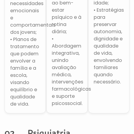
ao bem-
idade;
necessidades
estar
• Estratégias
emocionais
psíquico e à
para
e
rotina
preservar
comportamentais
diária;
autonomia,
dos jovens;
•
dignidade e
• Planos de
Abordagem
qualidade
tratamento
integrativa,
de vida,
que podem
unindo
envolvendo
envolver a
avaliação
familiares
família e a
médica,
quando
escola,
intervenções
necessário.
visando
farmacológicas
equilíbrio e
e suporte
qualidade
psicossocial.
de vida.
02. Psiquiatria