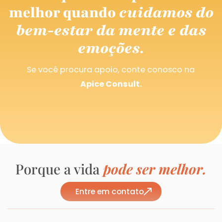
melhor quando
cuidamos do
bem-estar da mente e das
emoções.
Se você procura apoio, conte conosco na
Apice Consult.
Porque a vida
pode ser melhor.
Entre em contato