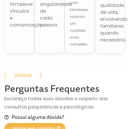
com
fortalecer
singularidade
qualidade
familiares,
vínculos
de
de vida,
visando
e
cada
envolvendo
um
comunicação.
pessoa.
familiares
cuidado
quando
mais
necessário.
completo.
[ DÚVIDAS ]
Perguntas Frequentes
Esclareça todas suas dúvidas a respeito das
consultas psiquiátricas e psicológicas.
Possui alguma dúvida?
Entrar em contato