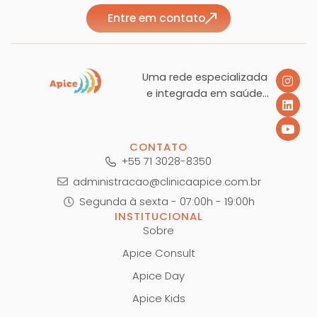
t
t
Entre em contato
u
o
r
o
Uma rede especializada
m
u
e integrada em saúde
mental, dedicada ao
a
r
seu bem estar.
d
e
CONTATO
+55 71 3028-8350
e
a
administracao@clinicaapice.com.br
R
l
Segunda à sexta - 07:00h - 19:00h
INSTITUCIONAL
e
i
Sobre
s
d
Apice Consult
Apice Day
i
a
Apice Kids
d
d