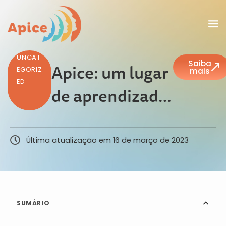
UNCAT
Saiba
Apice: um lugar
EGORIZ
mais
ED
de aprendizado
e evolução
profissional.
Última atualização em
16 de março de 2023
SUMÁRIO