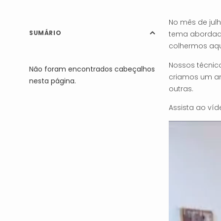
No mês de jul
SUMÁRIO
tema abordado
colhermos aqu
Nossos técnic
Não foram encontrados cabeçalhos
criamos um am
nesta página.
outras.
Assista ao víd
Tocador
de
vídeo