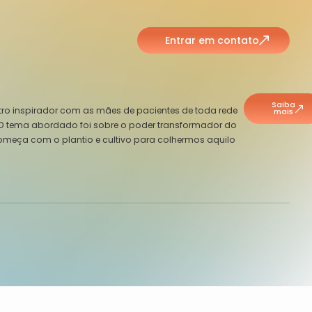
Entrar em contato
Saiba
tro inspirador com as mães de pacientes de toda rede
mais
. O tema abordado foi sobre o poder transformador do
começa com o plantio e cultivo para colhermos aquilo