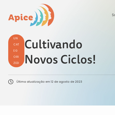
S
Cultivando
UN
CAT
EG
Novos Ciclos!
ORI
ZED
Última atualização em
12 de agosto de 2023