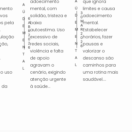
nto
que ignora
idade, controle
A
A
d
D
om
limites e causa
parental,
Ú
N
Ú
3
isteza e
adoecimento
proteção de
D
u
O
i
D
2
0
3
M
mental.
dados, remoção
E
T
E
M
A
t
g
A
a. Uso
Estabelecer
de conteúdos
M
R
Í
M
R
2
 de
horários, fazer
nocivos e
E
i
C
i
E
2
0
0
2
ais,
pausas e
responsabilizaçã
N
I
N
2
6
v
t
6
 falta
valorizar o
o de plataformas,
T
A
T
descanso são
promovendo
A
i
S
a
A
o
caminhos para
segurança,
L
L
d
l
xigindo
uma rotina mais
desenvolvimento
rgente
saudável....
saudável e
a
:
saúde mental....
d
o
e
q
t
u
ó
e