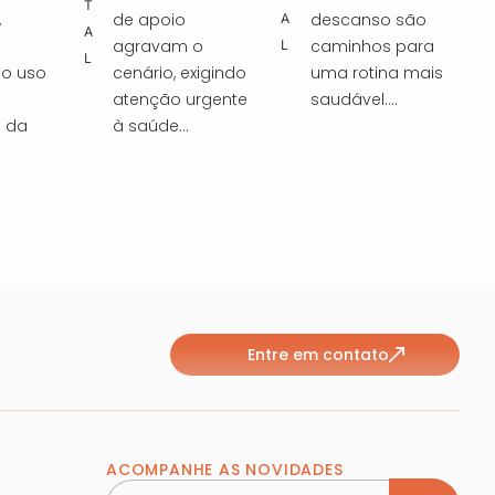
T
,
de apoio
descanso são
n
A
i
S
A
agravam o
caminhos para
L
L
t
d
no uso
cenário, exigindo
uma rotina mais
atenção urgente
saudável....
o
a
e da
à saúde...
m
d
e
e
n
t
t
ó
a
x
l
i
Entre em contato
d
c
o
a
s
:
L
ACOMPANHE AS NOVIDADES