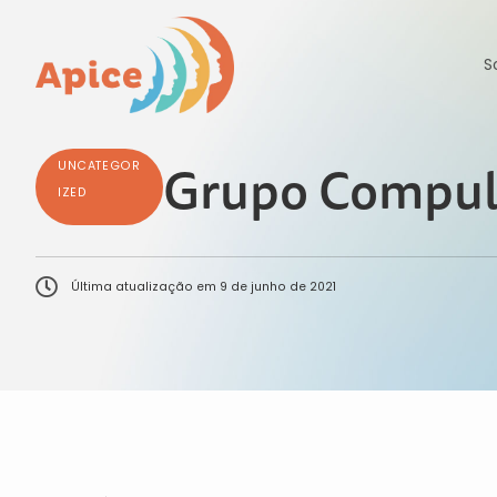
S
Grupo Comp
UNCATEGOR
IZED
Última atualização em
9 de junho de 2021