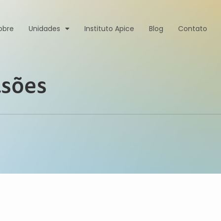
obre
Unidades
Instituto Apice
Blog
Contato
ulsões